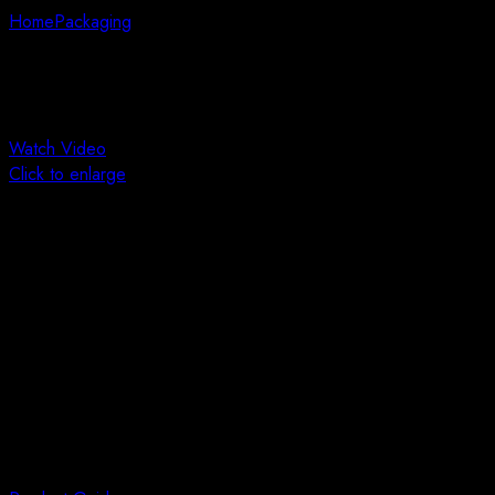
Home
Packaging
Energy Drink Water
Sale!
Watch Video
Click to enlarge
$
26.00
–
$
32.00
Energy Drink Water
Lorem ipsum dolor sit amet, consectetur adipiscing elit. In tristi
lacus.