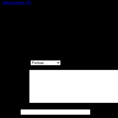
Valoraciones (0)
Valoraciones
No hay valoraciones aún.
Sé el primero en valorar “Energy Drink Water”
Tu dirección de correo electrónico no será publicada.
Los campo
Tu puntuación
*
Tu valoración
*
Nombre
*