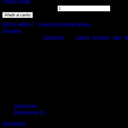
Product Guide
Energy Drink Water quantity
Añadir al carrito
Add to wishlist
Añadir a la lista de deseos
Comparar
SKU:
N/A
Category:
Packaging
Tags:
banner
,
brochure
,
card
,
fl
Share:
Descripción
Valoraciones (0)
Descripción