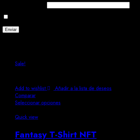
Correo electrónico
*
Guarda mi nombre, correo electrónico y web en este navega
Related Products
Sale!
Add to wishlist
Añadir a la lista de deseos
Comparar
Seleccionar opciones
Este producto tiene múltiples variantes. Las opciones se 
Quick view
Fantasy T-Shirt NFT