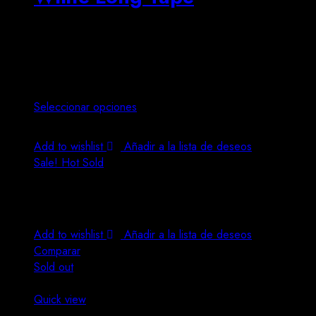
$
26.00
–
$
28.00
Lorem ipsum dolor sit amet, consectetur adipiscing elit. In t
augue lacus.
Seleccionar opciones
Este producto tiene múltiples variantes. Las opciones se 
Add to wishlist
Añadir a la lista de deseos
Sale!
Hot
Sold
Sold out
Add to wishlist
Añadir a la lista de deseos
Comparar
Sold out
Este producto tiene múltiples variantes. Las opciones se 
Quick view