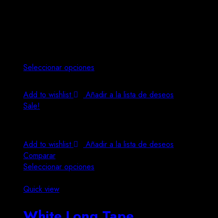
$
26.00
–
$
28.00
Lorem ipsum dolor sit amet, consectetur adipiscing elit. In t
augue lacus.
Seleccionar opciones
Este producto tiene múltiples variantes. Las opciones se 
Add to wishlist
Añadir a la lista de deseos
Sale!
Add to wishlist
Añadir a la lista de deseos
Comparar
Seleccionar opciones
Este producto tiene múltiples variantes. Las opciones se 
Quick view
White Long Tape